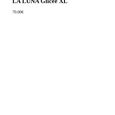
LA LUNA Gliceé XL
70.00
€